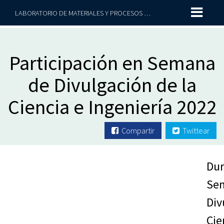
LABORATORIO DE MATERIALES Y PROCESOS SUSTENTABLES
Participación en Semana
de Divulgación de la
Ciencia e Ingeniería 2022
Compartir
Twittear
D
S
Div
C