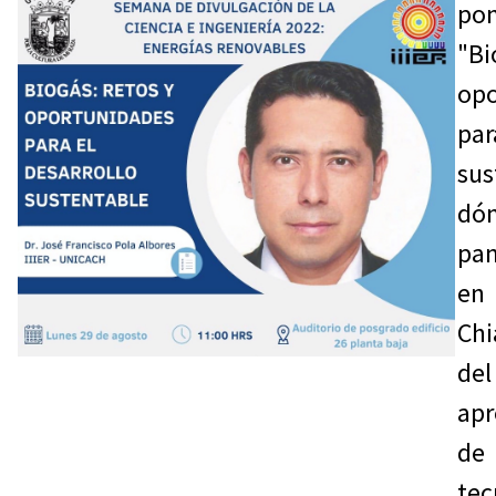
pon
"Bi
opo
par
sus
dó
pa
en
Ch
del
ap
d
tec