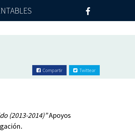
ENTABLES
Compartir
Twittear
ido
(2013-2014)”
Apoyos
igación.