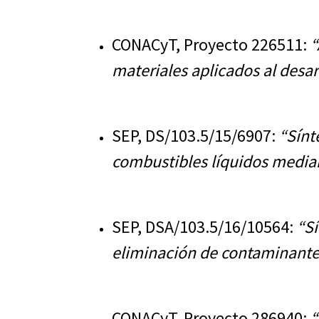
CONACyT, Proyecto 226511:
“
materiales aplicados al desar
SEP, DS/103.5/15/6907:
“Sínt
combustibles líquidos media
SEP, DSA/103.5/16/10564:
“Sí
eliminación de contaminante
CONACyT, Proyecto 286940:
“